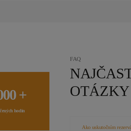
FAQ
NAJČAST
OTÁZKY
000 +
čených hodín
Ako uskutočním rezerv