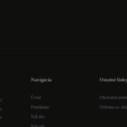
Navigácia
Ostatné link
Úvod
Obchodné pod
o
Ponúkame
Ochrana os. úd
y,
Náš tím
a
Návody