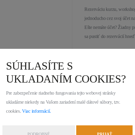
Rezerváciu kurzu, workshop
jednoducho cez svoj účet na
Ešte nemáte účet? Žiadny pr
sa pustiť do rezervácií hneď
Máte záujem o súkromnú ho
SÚHLASÍTE S
Ozvite sa nám – radi sa s 
UKLADANÍM COOKIES?
Ako sa k vám dostanem
Pre zabezpečenie riadneho fungovania tejto webovej stránky
ukladáme niekedy na Vašom zariadení malé dátové súbory, tzv.
cookies.
Viac informácií.
Dá sa u vás zaparkovať
PODROBNÉ
PRIJAŤ