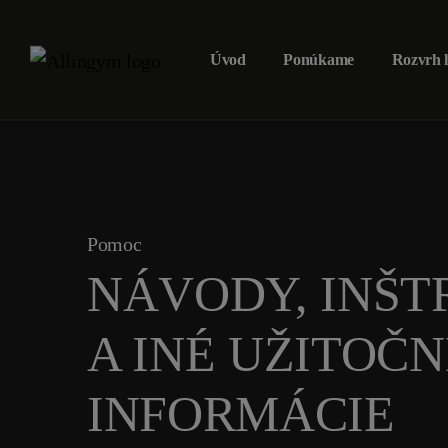
Úvod
Ponúkame
Rozvrh 
Pomoc
NÁVODY, INŠT
A INÉ UŽITOČN
INFORMÁCIE