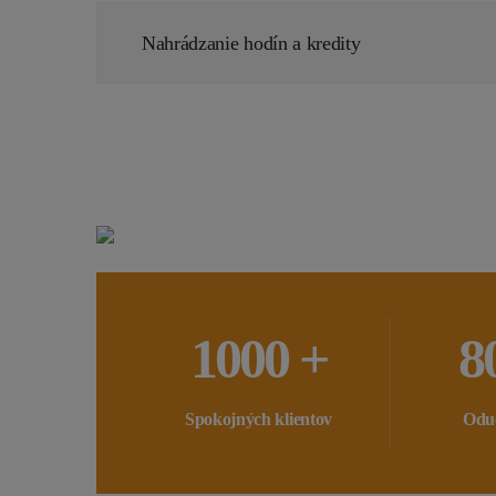
Nahrádzanie hodín a kredity
1000 +
8
Spokojných klientov
Odu