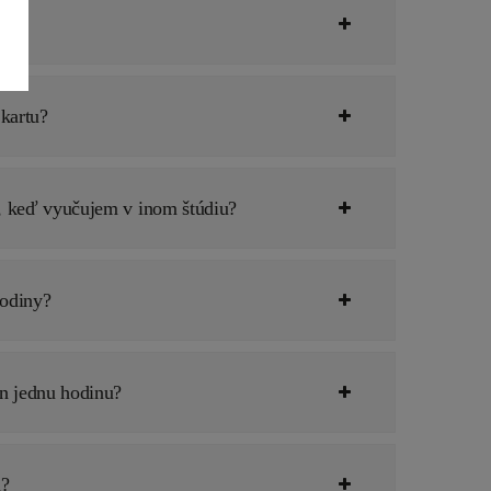
kartu?
, keď vyučujem v inom štúdiu?
odiny?
n jednu hodinu?
u?