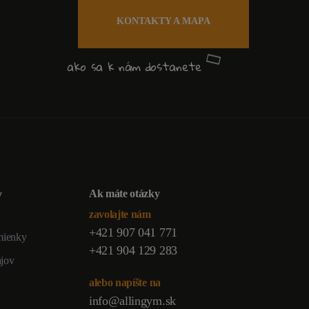
KONTAKTY A MAPA
ako sa k nám dostanete
y
Ak máte otázky
zavolajte nám
+421 907 041 771
mienky
+421 904 129 283
ajov
alebo napíšte na
info@allingym.sk