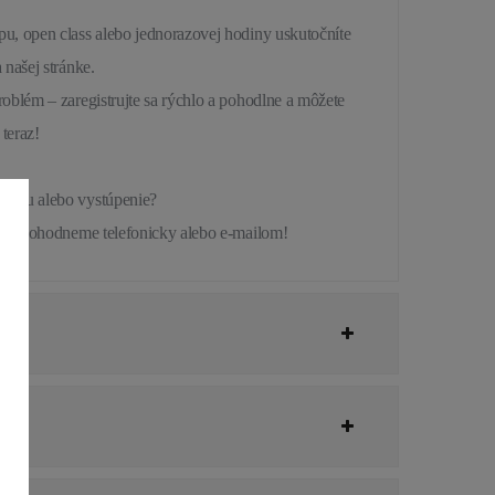
u, open class alebo jednorazovej hodiny uskutočníte
 našej stránke.
oblém – zaregistrujte sa rýchlo a pohodlne a môžete
 teraz!
dinu alebo vystúpenie?
vami dohodneme telefonicky alebo e-mailom!
?
?